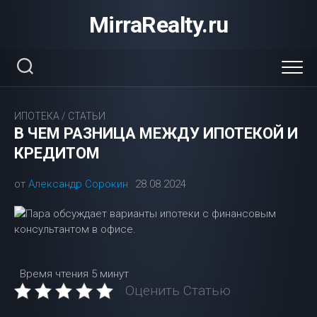
Перейти
MirraRealty.ru
к
содержанию
ИПОТЕКА
/
СТАТЬИ
В ЧЕМ РАЗНИЦА МЕЖДУ ИПОТЕКОЙ И
КРЕДИТОМ
от
Александр Сорокин
28.08.2024
Время чтения
5 минут
Оценить Статью