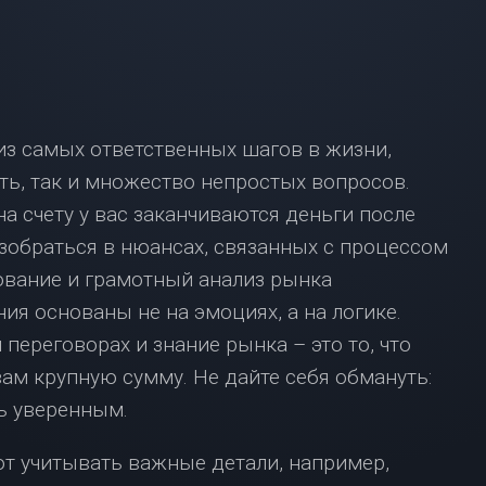
ВЗЯТЬ
ИПОТЕКУ
С
МАЛЕНЬКОЙ
ЗАРПЛАТОЙ?
НЕ
из самых ответственных шагов в жизни,
ОТЧАИВАЙТЕСЬ,
У
ть, так и множество непростых вопросов.
НАС
 на счету у вас заканчиваются деньги после
ЕСТЬ
РЕШЕНИЕ!
зобраться в нюансах, связанных с процессом
ИПОТЕКА
ование и грамотный анализ рынка
В
я основаны не на эмоциях, а на логике.
МОСКВЕ:
ЧТО
переговорах и знание рынка – это то, что
НУЖНО
ам крупную сумму. Не дайте себя обмануть:
ЗНАТЬ?
ь уверенным.
т учитывать важные детали, например,