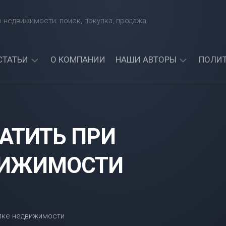
 недвижимости: поиск, покупка, продажа.
СТАТЬИ
О КОМПАНИИ
НАШИ АВТОРЫ
ПОЛИ
КАКИЕ
АРТЕМИЙ
БАНКИ
СИНЯВСКИЙ
ЧЕТЧИК
ДАЮТ
АЛЕКСАНДР
КРЕДИТЫ
ЛАТИТЬ ПРИ
СОРОКИН
ИНОСТРАННЫМ
ГРАЖДАНАМ?
АРТЕМИЯ
НАЙДИТЕ
ВИЖИМОСТИ
СИНИЦКАЯ
ЛУЧШИЙ
БАНК
ДЛЯ
СЕБЯ!
МОЖНО
ЛИ