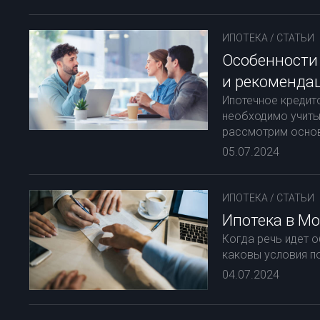
ИПОТЕКА
/
СТАТЬИ
Особенности 
и рекоменда
Ипотечное кредит
необходимо учитыв
рассмотрим основ
05.07.2024
ИПОТЕКА
/
СТАТЬИ
Ипотека в Мо
Когда речь идет 
каковы условия по
04.07.2024