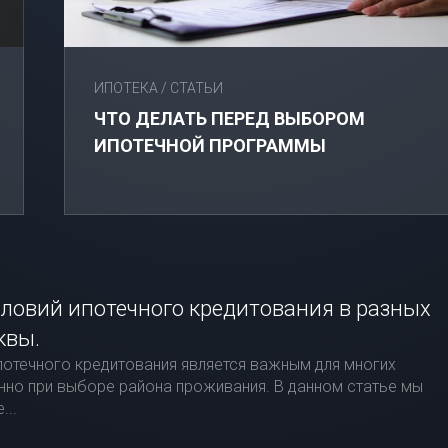
ВЗЯТЬ
ИПОТЕКУ
С
МАЛЕНЬКОЙ
ИПОТЕКА
/
СТАТЬИ
ЗАРПЛАТОЙ?
НЕ
ЧТО ДЕЛАТЬ ПЕРЕД ВЫБОРОМ
ОТЧАИВАЙТЕСЬ,
ИПОТЕЧНОЙ ПРОГРАММЫ
У
НАС
ЕСТЬ
РЕШЕНИЕ!
ИПОТЕКА
В
МОСКВЕ:
ловий ипотечного кредитования в разных
ЧТО
НУЖНО
квы.
ЗНАТЬ?
потечного кредитования является важным для многих
нно при выборе района проживания. В данном статье мы
...