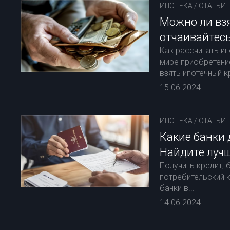
ИПОТЕКА
/
СТАТЬИ
Можно ли взя
отчаивайтесь
Как рассчитать и
мире приобретени
взять ипотечный кр
15.06.2024
ИПОТЕКА
/
СТАТЬИ
Какие банки
Найдите лучш
Получить кредит, 
потребительский 
банки в...
14.06.2024