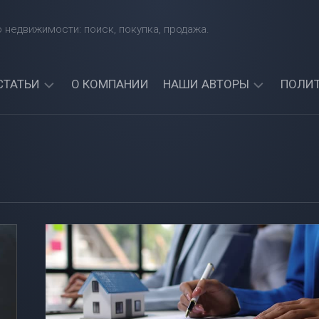
 недвижимости: поиск, покупка, продажа.
СТАТЬИ
О КОМПАНИИ
НАШИ АВТОРЫ
ПОЛИ
КАКИЕ
АРТЕМИЙ
БАНКИ
СИНЯВСКИЙ
ЧЕТЧИК
ДАЮТ
АЛЕКСАНДР
КРЕДИТЫ
СОРОКИН
ИНОСТРАННЫМ
ГРАЖДАНАМ?
АРТЕМИЯ
НАЙДИТЕ
СИНИЦКАЯ
ЛУЧШИЙ
БАНК
ДЛЯ
СЕБЯ!
МОЖНО
ЛИ