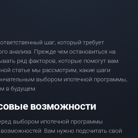
ВЗЯТЬ
ИПОТЕКУ
С
МАЛЕНЬКОЙ
ЗАРПЛАТОЙ?
НЕ
ответственный шаг, который требует
ОТЧАИВАЙТЕСЬ,
У
го анализа. Прежде чем остановиться на
НАС
ывать ряд факторов, которые помогут вам
ЕСТЬ
РЕШЕНИЕ!
нной статье мы рассмотрим, какие шаги
ИПОТЕКА
ончательным выбором ипотечной программы,
В
м в будущем.
МОСКВЕ:
ЧТО
нсовые возможности
НУЖНО
ЗНАТЬ?
ред выбором ипотечной программы
 возможностей. Вам нужно подсчитать свой