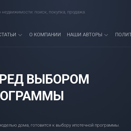
 недвижимости: поиск, покупка, продажа.
СТАТЬИ
О КОМПАНИИ
НАШИ АВТОРЫ
ПОЛИ
КАКИЕ
АРТЕМИЙ
БАНКИ
СИНЯВСКИЙ
ЧЕТЧИК
ДАЮТ
АЛЕКСАНДР
КРЕДИТЫ
ЕРЕД ВЫБОРОМ
СОРОКИН
ИНОСТРАННЫМ
ГРАЖДАНАМ?
АРТЕМИЯ
НАЙДИТЕ
РОГРАММЫ
СИНИЦКАЯ
ЛУЧШИЙ
БАНК
ДЛЯ
СЕБЯ!
МОЖНО
ЛИ