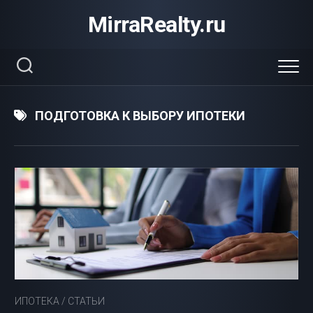
Перейти
MirraRealty.ru
к
содержанию
ПОДГОТОВКА К ВЫБОРУ ИПОТЕКИ
ИПОТЕКА
/
СТАТЬИ