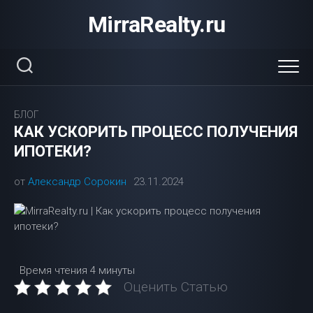
Перейти
MirraRealty.ru
к
содержанию
БЛОГ
КАК УСКОРИТЬ ПРОЦЕСС ПОЛУЧЕНИЯ
ИПОТЕКИ?
от
Александр Сорокин
23.11.2024
Время чтения
4 минуты
Оценить Статью