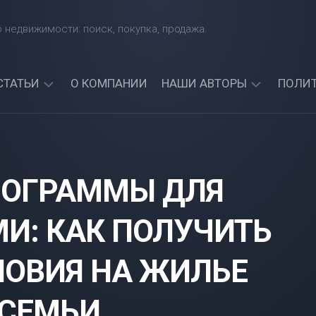
 недвижимости: поиск, покупка, продажа.
СТАТЬИ
О КОМПАНИИ
НАШИ АВТОРЫ
ПОЛИ
КАКИЕ
АРТЕМИЙ
БАНКИ
СИНЯВСКИЙ
ЧЕТЧИК
ДАЮТ
АЛЕКСАНДР
КРЕДИТЫ
РОГРАММЫ ДЛЯ
СОРОКИН
ИНОСТРАННЫМ
ГРАЖДАНАМ?
АРТЕМИЯ
НАЙДИТЕ
МИ: КАК ПОЛУЧИТЬ
СИНИЦКАЯ
ЛУЧШИЙ
БАНК
ДЛЯ
ОВИЯ НА ЖИЛЬЕ
СЕБЯ!
МОЖНО
 СЕМЬИ
ЛИ