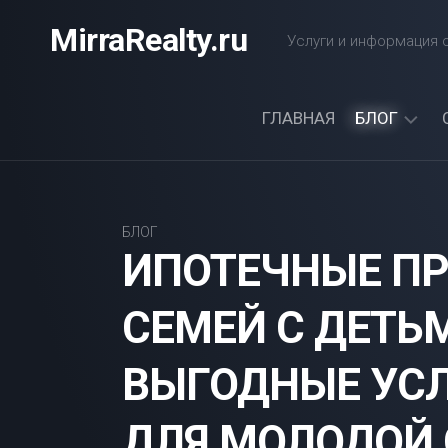
Перейти
MirraRealty.ru
к
Услуги и информация о
содержанию
ГЛАВНАЯ
БЛОГ
ДАЧА
ЭЛЕКТРОС
БЛОГ
ИПОТЕЧНЫЕ П
СЕМЕЙ С ДЕТЬ
ВЫГОДНЫЕ УСЛ
ДЛЯ МОЛОДОЙ