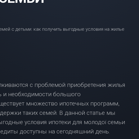
ВЗЯТЬ
ИПОТЕКУ
С
МАЛЕНЬКОЙ
ЗАРПЛАТОЙ?
НЕ
ОТЧАИВАЙТЕСЬ,
У
НАС
ЕСТЬ
РЕШЕНИЕ!
ИПОТЕКА
лкиваются с проблемой приобретения жилья
В
МОСКВЕ:
ь и необходимости большого
ЧТО
уществует множество ипотечных программ,
НУЖНО
ЗНАТЬ?
держки таких семей. В данной статье мы
ыгодные условия ипотеки для молодої семьи
кредиты доступны на сегодняшний день.