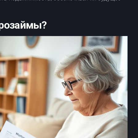
крозаймы?