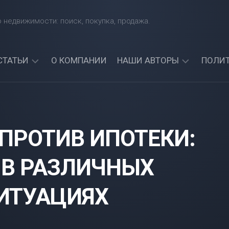
 недвижимости: поиск, покупка, продажа.
СТАТЬИ
О КОМПАНИИ
НАШИ АВТОРЫ
ПОЛИ
КАКИЕ
АРТЕМИЙ
БАНКИ
СИНЯВСКИЙ
ЧЕТЧИК
ДАЮТ
АЛЕКСАНДР
КРЕДИТЫ
ПРОТИВ ИПОТЕКИ:
СОРОКИН
ИНОСТРАННЫМ
ГРАЖДАНАМ?
АРТЕМИЯ
НАЙДИТЕ
 В РАЗЛИЧНЫХ
СИНИЦКАЯ
ЛУЧШИЙ
БАНК
ДЛЯ
ИТУАЦИЯХ
СЕБЯ!
МОЖНО
ЛИ