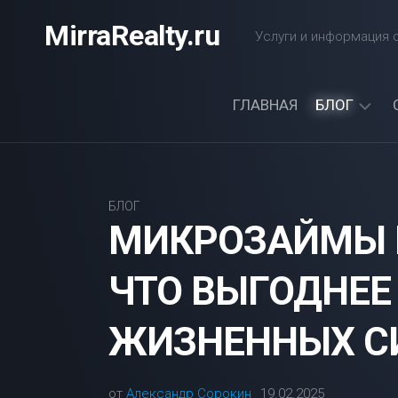
Перейти
MirraRealty.ru
к
Услуги и информация о
содержанию
ГЛАВНАЯ
БЛОГ
ДАЧА
ЭЛЕКТРОС
БЛОГ
МИКРОЗАЙМЫ 
ЧТО ВЫГОДНЕЕ
ЖИЗНЕННЫХ С
от
Александр Сорокин
19.02.2025