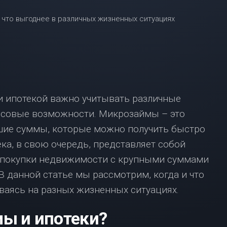
ВЗЯТЬ
ИПОТЕКУ
С
МАЛЕНЬКОЙ
ЗАРПЛАТОЙ?
НЕ
ОТЧАИВАЙТЕСЬ,
У
НАС
 ипотекой важно учитывать различные
ЕСТЬ
РЕШЕНИЕ!
нсовые возможности. Микрозаймы – это
шие суммы, которые можно получить быстро
ИПОТЕКА
В
ка, в свою очередь, представляет собой
МОСКВЕ:
 покупки недвижимости с крупными суммами
ЧТО
НУЖНО
 данной статье мы рассмотрим, когда и что
ЗНАТЬ?
ваясь на разных жизненных ситуациях.
мы и ипотеки?