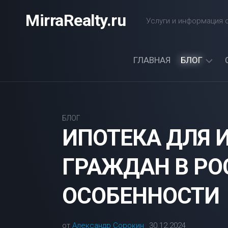
Перейти
MirraRealty.ru
к
Услуги и информация о
содержанию
ГЛАВНАЯ
БЛОГ
ДАЧА
ЭЛЕКТРОС
БЛОГ
ИПОТЕКА ДЛЯ 
ГРАЖДАН В РО
ОСОБЕННОСТИ
от
Александр Сорокин
30.12.2024