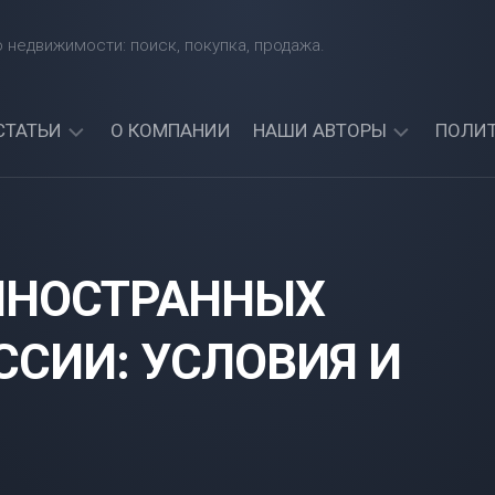
 недвижимости: поиск, покупка, продажа.
СТАТЬИ
О КОМПАНИИ
НАШИ АВТОРЫ
ПОЛИ
КАКИЕ
АРТЕМИЙ
БАНКИ
СИНЯВСКИЙ
ЧЕТЧИК
ДАЮТ
АЛЕКСАНДР
КРЕДИТЫ
ИНОСТРАННЫХ
СОРОКИН
ИНОСТРАННЫМ
ГРАЖДАНАМ?
АРТЕМИЯ
НАЙДИТЕ
ССИИ: УСЛОВИЯ И
СИНИЦКАЯ
ЛУЧШИЙ
БАНК
ДЛЯ
СЕБЯ!
МОЖНО
ЛИ