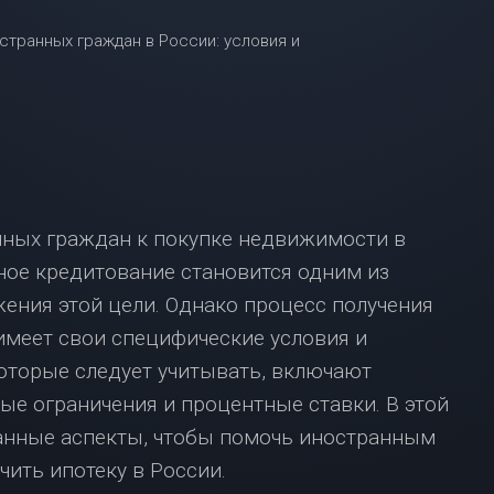
ВЗЯТЬ
ИПОТЕКУ
С
МАЛЕНЬКОЙ
ЗАРПЛАТОЙ?
НЕ
ОТЧАИВАЙТЕСЬ,
У
НАС
ЕСТЬ
нных граждан к покупке недвижимости в
РЕШЕНИЕ!
ное кредитование становится одним из
ИПОТЕКА
ения этой цели. Однако процесс получения
В
МОСКВЕ:
имеет свои специфические условия и
ЧТО
оторые следует учитывать, включают
НУЖНО
ЗНАТЬ?
ые ограничения и процентные ставки. В этой
анные аспекты, чтобы помочь иностранным
чить ипотеку в России.