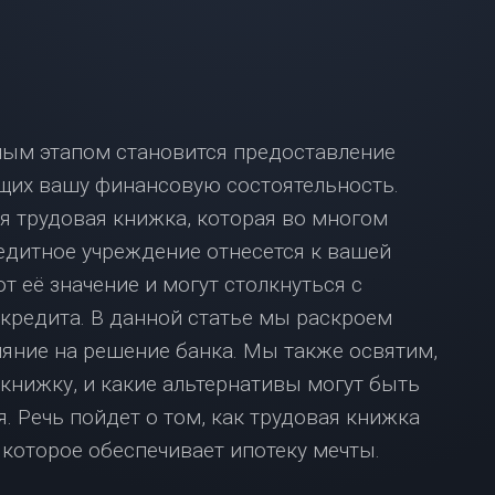
ВЗЯТЬ
ИПОТЕКУ
С
МАЛЕНЬКОЙ
ЗАРПЛАТОЙ?
НЕ
ным этапом становится предоставление
ОТЧАИВАЙТЕСЬ,
У
щих вашу финансовую состоятельность.
НАС
я трудовая книжка, которая во многом
ЕСТЬ
РЕШЕНИЕ!
едитное учреждение отнесется к вашей
ИПОТЕКА
 её значение и могут столкнуться с
В
кредита. В данной статье мы раскроем
МОСКВЕ:
ЧТО
ияние на решение банка. Мы также освятим,
НУЖНО
книжку, и какие альтернативы могут быть
ЗНАТЬ?
. Речь пойдет о том, как трудовая книжка
которое обеспечивает ипотеку мечты.