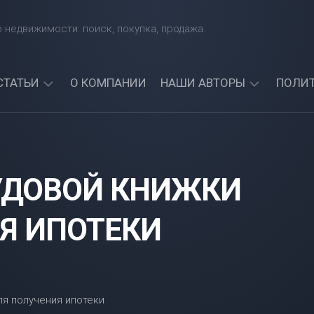
 недвижимости: поиск, покупка, продажа.
СТАТЬИ
О КОМПАНИИ
НАШИ АВТОРЫ
ПОЛИ
КАКИЕ
АРТЕМИЙ
БАНКИ
СИНЯВСКИЙ
ЧЕТЧИК
ДАЮТ
АЛЕКСАНДР
КРЕДИТЫ
УДОВОЙ КНИЖКИ
СОРОКИН
ИНОСТРАННЫМ
ГРАЖДАНАМ?
АРТЕМИЯ
НАЙДИТЕ
Я ИПОТЕКИ
СИНИЦКАЯ
ЛУЧШИЙ
БАНК
ДЛЯ
СЕБЯ!
МОЖНО
ЛИ