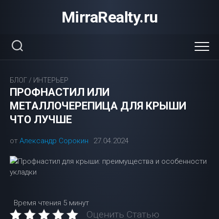
Перейти
MirraRealty.ru
к
содержанию
БЛОГ
/
ИНТЕРЬЕР
ПРОФНАСТИЛ ИЛИ
МЕТАЛЛОЧЕРЕПИЦА ДЛЯ КРЫШИ
ЧТО ЛУЧШЕ
от
Александр Сорокин
27.04.2024
Время чтения
5 минут
Оценить Статью