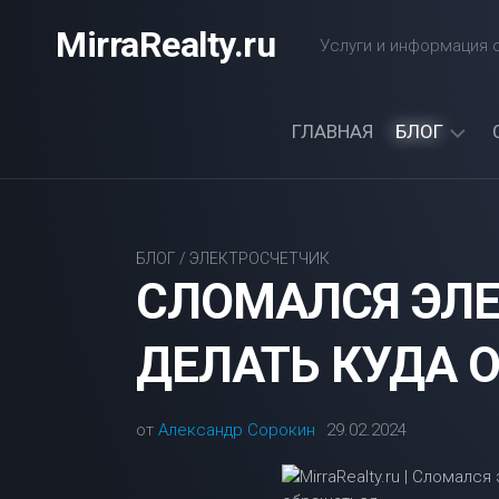
Перейти
MirraRealty.ru
к
Услуги и информация о
содержанию
ГЛАВНАЯ
БЛОГ
ДАЧА
ЭЛЕКТРОС
БЛОГ
/
ЭЛЕКТРОСЧЕТЧИК
СЛОМАЛСЯ ЭЛЕ
ДЕЛАТЬ КУДА 
от
Александр Сорокин
29.02.2024