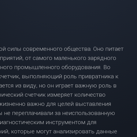
ВЗЯТЬ
ИПОТЕКУ
С
МАЛЕНЬКОЙ
ЗАРПЛАТОЙ?
НЕ
ОТЧАИВАЙТЕСЬ,
У
ой силы современного общества. Оно питает
НАС
приятий, от самого маленького зарядного
ЕСТЬ
РЕШЕНИЕ!
вного промышленного оборудования. Во
счетчик, выполняющий роль привратника к
ИПОТЕКА
В
ается из виду, но он играет важную роль в
МОСКВЕ:
ический счетчик измеряет количество
ЧТО
НУЖНО
 жизненно важно для целей выставления
ЗНАТЬ?
вы не переплачивали за неиспользованную
диагностическим инструментом для
ий, которые могут анализировать данные