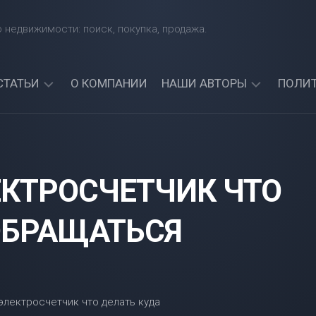
 недвижимости: поиск, покупка, продажа.
СТАТЬИ
О КОМПАНИИ
НАШИ АВТОРЫ
ПОЛИ
КАКИЕ
АРТЕМИЙ
БАНКИ
СИНЯВСКИЙ
ЧЕТЧИК
ДАЮТ
АЛЕКСАНДР
КРЕДИТЫ
КТРОСЧЕТЧИК ЧТО
СОРОКИН
ИНОСТРАННЫМ
ГРАЖДАНАМ?
АРТЕМИЯ
НАЙДИТЕ
ОБРАЩАТЬСЯ
СИНИЦКАЯ
ЛУЧШИЙ
БАНК
ДЛЯ
СЕБЯ!
МОЖНО
ЛИ