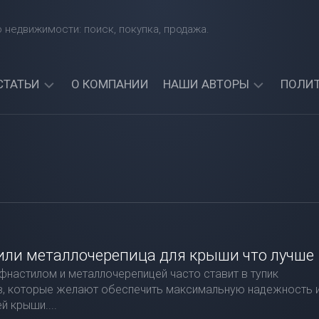
 недвижимости: поиск, покупка, продажа.
СТАТЬИ
О КОМПАНИИ
НАШИ АВТОРЫ
ПОЛИ
КАКИЕ
АРТЕМИЙ
БАНКИ
СИНЯВСКИЙ
ЧЕТЧИК
ДАЮТ
АЛЕКСАНДР
КРЕДИТЫ
СОРОКИН
ИНОСТРАННЫМ
ГРАЖДАНАМ?
АРТЕМИЯ
НАЙДИТЕ
СИНИЦКАЯ
ЛУЧШИЙ
БАНК
или металлочерепица для крыши что лучше
ДЛЯ
настилом и металлочерепицей часто ставит в тупик
СЕБЯ!
, которые желают обеспечить максимальную надежность 
МОЖНО
й крыши....
ЛИ