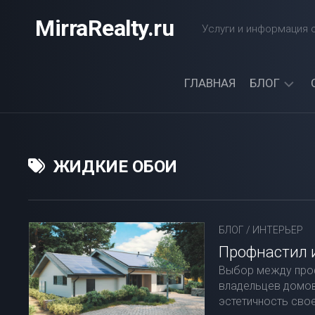
Перейти
MirraRealty.ru
к
Услуги и информация о
содержанию
ГЛАВНАЯ
БЛОГ
ДАЧА
ЭЛЕКТРОС
ЖИДКИЕ ОБОИ
БЛОГ
/
ИНТЕРЬЕР
Профнастил 
Выбор между проф
владельцев домов
эстетичность свое