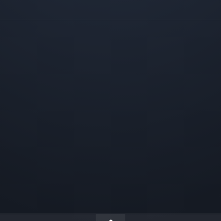
ВЗЯТЬ
ИПОТЕКУ
С
МАЛЕНЬКОЙ
ЗАРПЛАТОЙ?
НЕ
ОТЧАИВАЙТЕСЬ,
У
НАС
ЕСТЬ
РЕШЕНИЕ!
ИПОТЕКА
В
МОСКВЕ:
ЧТО
НУЖНО
ЗНАТЬ?