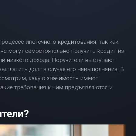
ВЗЯТЬ
ИПОТЕКУ
С
МАЛЕНЬКОЙ
ЗАРПЛАТОЙ?
НЕ
роцессе ипотечного кредитования, так как
ОТЧАИВАЙТЕСЬ,
У
е могут самостоятельно получить кредит из-
НАС
ли низкого дохода. Поручители выступают
ЕСТЬ
РЕШЕНИЕ!
ыплатить долг в случае его невыполнения. В
ИПОТЕКА
ссмотрим, какую значимость имеют
В
какие требования к ним предъявляются и
МОСКВЕ:
ЧТО
НУЖНО
ЗНАТЬ?
ители?