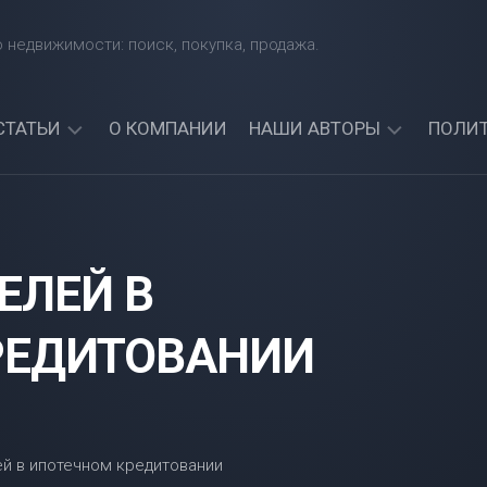
 недвижимости: поиск, покупка, продажа.
СТАТЬИ
О КОМПАНИИ
НАШИ АВТОРЫ
ПОЛИ
КАКИЕ
АРТЕМИЙ
БАНКИ
СИНЯВСКИЙ
ЧЕТЧИК
ДАЮТ
АЛЕКСАНДР
КРЕДИТЫ
ЕЛЕЙ В
СОРОКИН
ИНОСТРАННЫМ
ГРАЖДАНАМ?
АРТЕМИЯ
НАЙДИТЕ
РЕДИТОВАНИИ
СИНИЦКАЯ
ЛУЧШИЙ
БАНК
ДЛЯ
СЕБЯ!
МОЖНО
ЛИ