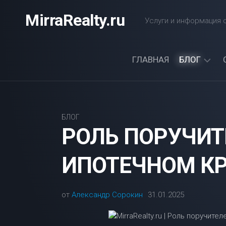
Перейти
MirraRealty.ru
к
Услуги и информация о
содержанию
ГЛАВНАЯ
БЛОГ
ДАЧА
ЭЛЕКТРОС
БЛОГ
РОЛЬ ПОРУЧИТ
ИПОТЕЧНОМ К
от
Александр Сорокин
31.01.2025