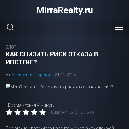
Перейти
MirraRealty.ru
к
содержанию
БЛОГ
КАК СНИЗИТЬ РИСК ОТКАЗА В
ИПОТЕКЕ?
от
Александр Сорокин
31.12.2025
Время чтения
4 минуты
Оценить Статью
Получение ипотечного кредита может быть сложной