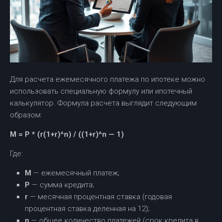
Для расчета ежемесячного платежа по ипотеке можно
использовать специальную формулу или ипотечный
калькулятор. Формула расчета выглядит следующим
образом:
М = P * (r(1+r)^n) / ((1+r)^n — 1)
Где:
M
— ежемесячный платеж;
P
— сумма кредита;
r
— месячная процентная ставка (годовая
процентная ставка деленная на 12);
n
— общее количество платежей (срок кредита в