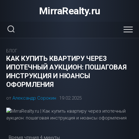
Перейти
MirraRealty.ru
к
содержанию
БЛОГ
КАК КУПИТЬ КВАРТИРУ ЧЕРЕЗ
ИПОТЕЧНЫЙ АУКЦИОН: ПОШАГОВАЯ
ИНСТРУКЦИЯ И НЮАНСЫ
ОФОРМЛЕНИЯ
от
Александр Сорокин
19.02.2025
Время чтения
4 минуты