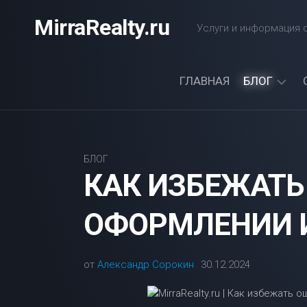
Перейти
MirraRealty.ru
к
Услуги и информация о
содержанию
ГЛАВНАЯ
БЛОГ
ДАЧА
ЭЛЕКТРОС
БЛОГ
КАК ИЗБЕЖАТЬ
ОФОРМЛЕНИИ 
от
Александр Сорокин
30.12.2024