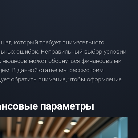
ВЗЯТЬ
ИПОТЕКУ
С
МАЛЕНЬКОЙ
ЗАРПЛАТОЙ?
НЕ
шаг, который требует внимательного
ОТЧАИВАЙТЕСЬ,
У
ельных ошибок. Неправильный выбор условий
НАС
х нюансов может обернуться финансовыми
ЕСТЬ
РЕШЕНИЕ!
щем. В данной статье мы рассмотрим
ИПОТЕКА
дует обратить внимание, чтобы оформление
В
МОСКВЕ:
ЧТО
ансовые параметры
НУЖНО
ЗНАТЬ?