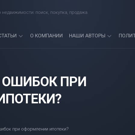
 недвижимости: поиск, покупка, продажа.
СТАТЬИ
О КОМПАНИИ
НАШИ АВТОРЫ
ПОЛИ
КАКИЕ
АРТЕМИЙ
БАНКИ
СИНЯВСКИЙ
ЧЕТЧИК
ДАЮТ
АЛЕКСАНДР
КРЕДИТЫ
 ОШИБОК ПРИ
СОРОКИН
ИНОСТРАННЫМ
ГРАЖДАНАМ?
АРТЕМИЯ
НАЙДИТЕ
ИПОТЕКИ?
СИНИЦКАЯ
ЛУЧШИЙ
БАНК
ДЛЯ
СЕБЯ!
МОЖНО
ЛИ