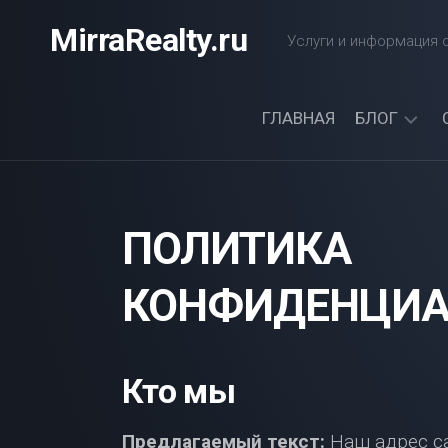
Перейти
MirraRealty.ru
к
Услуги и информация о
содержанию
ГЛАВНАЯ
БЛОГ
ДАЧА
ЭЛЕКТРОС
ПОЛИТИКА
КОНФИДЕНЦИА
Кто мы
Предлагаемый текст:
Наш адрес сайт