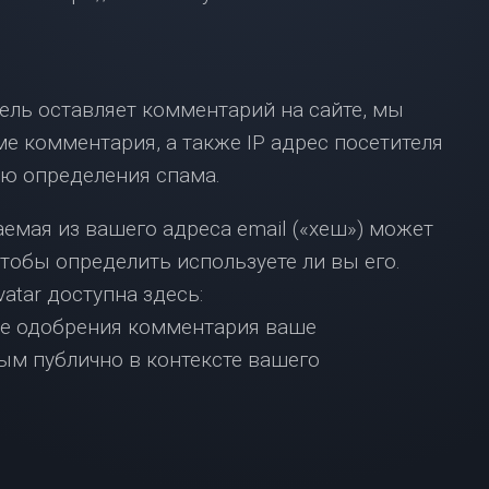
ВЗЯТЬ
ИПОТЕКУ
С
МАЛЕНЬКОЙ
ЗАРПЛАТОЙ?
ель оставляет комментарий на сайте, мы
НЕ
е комментария, а также IP адрес посетителя
ОТЧАИВАЙТЕСЬ,
У
лью определения спама.
НАС
ЕСТЬ
емая из вашего адреса email («хеш») может
РЕШЕНИЕ!
чтобы определить используете ли вы его.
ИПОТЕКА
tar доступна здесь:
В
МОСКВЕ:
После одобрения комментария ваше
ЧТО
м публично в контексте вашего
НУЖНО
ЗНАТЬ?