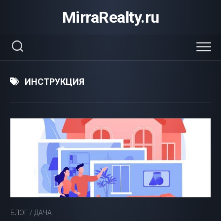
Перейти
MirraRealty.ru
к
содержанию
ИНСТРУКЦИЯ
БЛОГ
/
ДАЧА