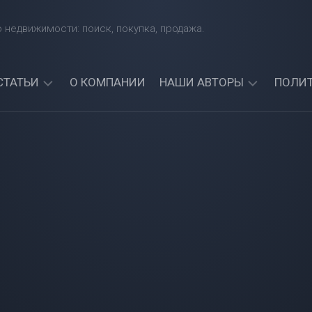
 недвижимости: поиск, покупка, продажа.
СТАТЬИ
О КОМПАНИИ
НАШИ АВТОРЫ
ПОЛИ
КАКИЕ
АРТЕМИЙ
БАНКИ
СИНЯВСКИЙ
ЧЕТЧИК
ДАЮТ
АЛЕКСАНДР
КРЕДИТЫ
СОРОКИН
ИНОСТРАННЫМ
ГРАЖДАНАМ?
АРТЕМИЯ
НАЙДИТЕ
СИНИЦКАЯ
ЛУЧШИЙ
БАНК
ДЛЯ
СЕБЯ!
МОЖНО
ЛИ