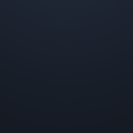
ВЗЯТЬ
ИПОТЕКУ
С
МАЛЕНЬКОЙ
ЗАРПЛАТОЙ?
НЕ
ОТЧАИВАЙТЕСЬ,
У
НАС
ЕСТЬ
РЕШЕНИЕ!
ИПОТЕКА
В
МОСКВЕ:
ЧТО
НУЖНО
ЗНАТЬ?